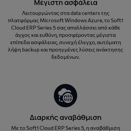
Μέγιστη ασφάλεια
Λειτουργώντας στα data centers της
πλατφόρμας Microsoft Windows Azure, το Soft1
Cloud ERP Series 5 σας απαλλάσσει από κάθε
άγχος και ευθύνη, προσφέροντας μέγιστα
επίπεδα ασφάλειας, συνεχή έλεγχο, αυτόματη
λήψη backup και προηγμένες λύσεις ανάκτησης
δεδομένων.
Διαρκής αναβάθμιση
Με το Soft1 Cloud ERP Series 5, η αναβάθμιση