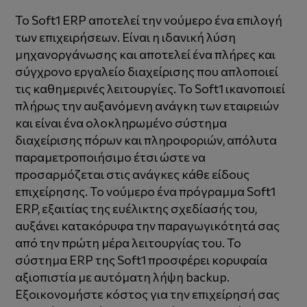
Το Soft1 ERP αποτελεί την νούμερο ένα επιλογή
των επιχειρήσεων. Είναι η ιδανική λύση
μηχανοργάνωσης και αποτελεί ένα πλήρες και
σύγχρονο εργαλείο διαχείρισης που απλοποιεί
τις καθημερινές λειτουργίες. ​Το Soft1 ικανοποιεί
πλήρως την αυξανόμενη ανάγκη των εταιρειών
και είναι ένα ολοκληρωμένο σύστημα
διαχείρισης πόρων και πληροφοριών, απόλυτα
παραμετροποιήσιμο έτσι ώστε να
προσαρμόζεται στις ανάγκες κάθε είδους
επιχείρησης. Το νούμερο ένα πρόγραμμα Soft1
ERP, εξαιτίας της ευέλικτης σχεδίασής του,
αυξάνει κατακόρυφα την παραγωγικότητά σας
από την πρώτη μέρα λειτουργίας του. Το
σύστημα ERP της Soft1 προσφέρει κορυφαία
αξιοπιστία με αυτόματη λήψη backup.
Εξοικονομήστε κόστος για την επιχείρησή σας