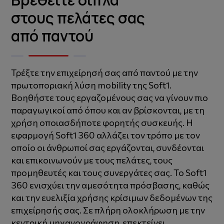
στους πελάτες σας
από παντού
Τρέξτε την επιχείρησή σας από παντού με την
πρωτοποριακή λύση mobility της Soft1.
Βοηθήστε τους εργαζομένους σας να γίνουν πιο
παραγωγικοί από όπου και αν βρίσκονται, με τη
χρήση οποιασδήποτε φορητής συσκευής. Η
εφαρμογή Soft1 360 αλλάζει τον τρόπο με τον
οποίο οι άνθρωποί σας εργάζονται, συνδέονται
και επικοινωνούν με τους πελάτες, τους
προμηθευτές και τους συνεργάτες σας. Το Soft1
360 ενισχύει την αμεσότητα πρόσβασης, καθώς
και την ευελιξία χρήσης κρίσιμων δεδομένων της
επιχείρησής σας. Σε πλήρη ολοκλήρωση με την
κεντρική μηχανογράφηση, επεκτείνει