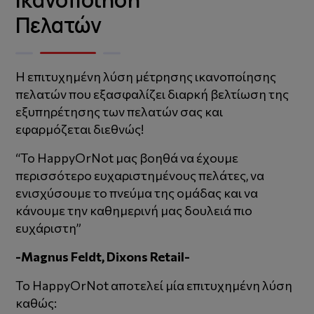
Πελατών
Η επιτυχημένη λύση μέτρησης ικανοποίησης
πελατών που εξασφαλίζει διαρκή βελτίωση της
εξυπηρέτησης των πελατών σας και
εφαρμόζεται διεθνώς!
“Το HappyOrNot μας βοηθά να έχουμε
περισσότερο ευχαριστημένους πελάτες, να
ενισχύσουμε το πνεύμα της ομάδας και να
κάνουμε την καθημερινή μας δουλειά πιο
ευχάριστη”
-Magnus Feldt, Dixons Retail-
Το HappyOrNot αποτελεί μία επιτυχημένη λύση
καθώς: