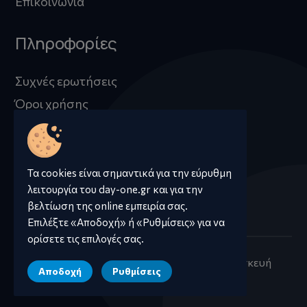
Επικοινωνία
Πληροφορίες
Συχνές ερωτήσεις
Όροι χρήσης
Προστασία προσωπικών δεδομένων
Πληροφορίες Cookies
Τα cookies είναι σημαντικά για την εύρυθμη
λειτουργία του day-one.gr και για την
βελτίωση της online εμπειρία σας.
Επιλέξτε «Αποδοχή» ή «Ρυθμίσεις» για να
ορίσετε τις επιλογές σας.
@ 2023 Day-one All Right Reserved. Κατασκευή
Αποδοχή
Ρυθμίσεις
ιστοσελίδων
qualityweb
.